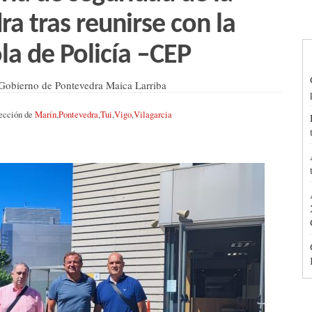
a tras reunirse con la
a de Policía –CEP
 Gobierno de Pontevedra Maica Larriba
sección de
Marín
,
Pontevedra
,
Tui
,
Vigo
,
Vilagarcia