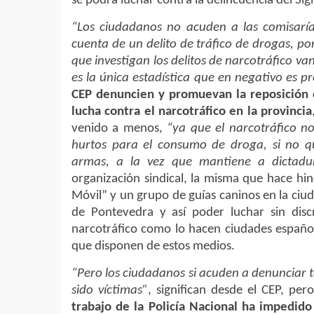
se podrá luchar contra la delincuencia del Sigl
“Los ciudadanos no acuden a las comisarí
cuenta de un delito de tráfico de drogas, po
que investigan los delitos de narcotráfico va
es la única estadística que en negativo es p
CEP denuncien y promuevan la reposición 
lucha contra el narcotráfico en la provincia
venido a menos,
“ya que el narcotráfico n
hurtos para el consumo de droga, si no que
armas, a la vez que mantiene a dictadur
organización sindical, la misma que hace hi
Móvil” y un grupo de guías caninos en la ciud
de Pontevedra y así poder luchar sin disc
narcotráfico como lo hacen ciudades españo
que disponen de estos medios.
“Pero los ciudadanos si acuden a denunciar to
sido víctimas”
, significan desde el CEP, pe
trabajo de la Policía Nacional ha impedid