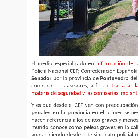
El medio especializado en
información de la
Policía Nacional
CEP,
Confederación Española 
Senador
por la provincia de
Pontevedra
de
como con sus asesores, a fin de
trasladar l
materia de seguridad y las comisarías implan
Y es que desde el CEP ven con preocupación
penales en la provincia
en el primer semes
hacen referencia a los delitos graves y menos
mundo conoce como peleas graves en la cal
años pidiendo desde este sindicato policial