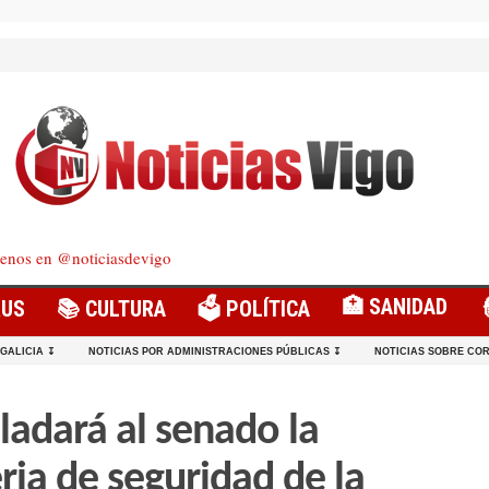
enos en @noticiasdevigo
🏥 SANIDAD
RUS
📚 CULTURA
🗳️ POLÍTICA
 GALICIA ↧
NOTICIAS POR ADMINISTRACIONES PÚBLICAS ↧
NOTICIAS SOBRE COR
sladará al senado la
ria de seguridad de la