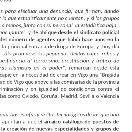
o XXI.
as para efectuar una denuncia, que firman, dando
r lo que estadísticamente no cuentan, y si los grupos
n a menos, junto con su personal, la estadística baja,
reocupante”,
y de ahí que
desde el sindicato policial
del número de agentes que había hace años en la
, la principal entrada de droga de Europa, y hoy día
o sólo promueve los pequeños delitos como robos y
 financia al terrorismo, prostitución y tráfico de
as islamistas en el poder
”, remarcan desde esta
ncapié en la necesidad de crear en Vigo una “Brigada
ad de Vigo que apoye a las comisarías de la provincia
riminación y en igualdad de condiciones contra el
las como Oviedo, Coruña, Madrid, Sevilla o Valencia
das las estafas y delitos tecnológicos de los que han
ro apuntan a que el
arcaico catálogo de puestos de
o la creación de nuevas especialidades y grupos de