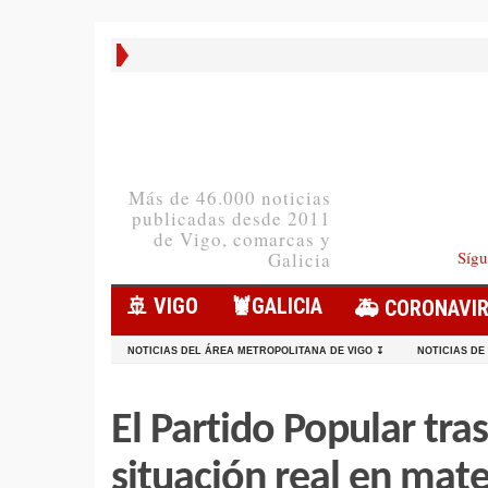
Más de 46.000 noticias
publicadas desde 2011
de Vigo, comarcas y
Sígu
Galicia
🚢 VIGO
🦞️GALICIA
🚑 CORONAVI
NOTICIAS DEL ÁREA METROPOLITANA DE VIGO ↧
NOTICIAS DE
El Partido Popular tra
situación real en mate