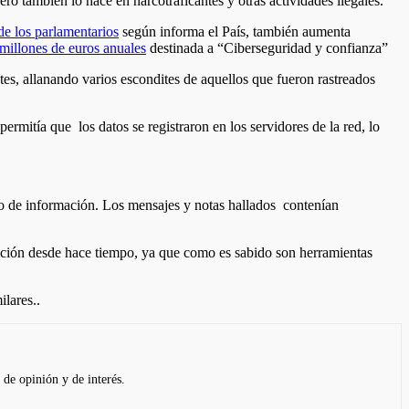
ero también lo hace en narcotraficantes y otras actividades ilegales.
de los parlamentarios
según informa el País, también aumenta
millones de euros anuales
destinada a “Ciberseguridad y confianza”
tes, allanando varios escondites de aquellos que fueron rastreados
rmitía que los datos se registraron en los servidores de la red, lo
rado de información. Los mensajes y notas hallados contenían
mación desde hace tiempo, ya que como es sabido son herramientas
lares..
 de opinión y de interés.