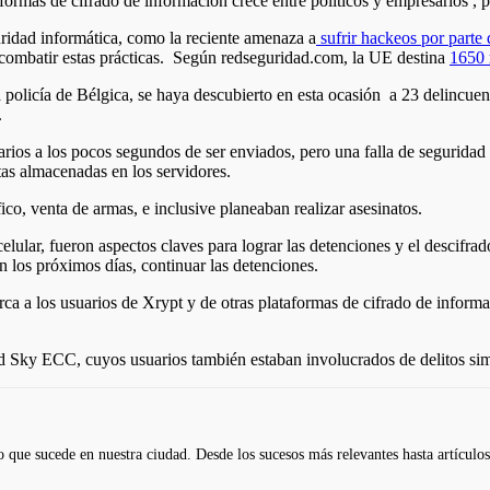
aformas de cifrado de información crece entre políticos y empresarios , p
idad informática, como la reciente amenaza a
sufrir hackeos por parte 
 combatir estas prácticas. Según redseguridad.com, la UE destina
1650 
 policía de Bélgica, se haya descubierto en esta ocasión a 23 delincuen
.
rios a los pocos segundos de ser enviados, pero una falla de seguridad pe
otas almacenadas en los servidores.
co, venta de armas, e inclusive planeaban realizar asesinatos.
celular, fueron aspectos claves para lograr las detenciones y el descif
n los próximos días, continuar las detenciones.
erca a los usuarios de Xrypt y de otras plataformas de cifrado de infor
ed Sky ECC, cuyos usuarios también estaban involucrados de delitos simi
 que sucede en nuestra ciudad. Desde los sucesos más relevantes hasta artículos