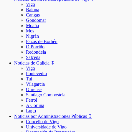
Vigo
Baiona
Cangas
Gondomar
Moaña
Mos
Nigrán
Pazos de Borbén
O Porriño
Redondela
Salceda
Noticias de Galicia ↧
Vigo
Pontevedra
Tui
Vilagarcia
Ourense
Santiago Compostela
Ferrol
A Coruña
Lugo
Noticias por Administraciones Públicas ↧
Concello de Vigo
Universidade de Vigo