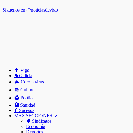
Síguenos en @noticiasdevigo
🚢 Vigo
🦞️Galicia
🚑 Coronavirus
📚 Cultura
🗳️ Política
🏥 Sanidad
👮Sucesos
MÁS SECCIONES 🔽
👷 Sindicatos
Economía
Deportes