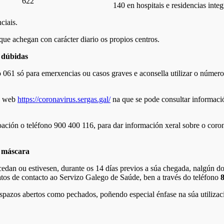
622
140 en hospitais e residencias inte
ciais.
que achegan con carácter diario os propios centros.
a dúbidas
061 só para emerxencias ou casos graves e aconsella utilizar o número
na web
https://coronavirus.sergas.gal/
na que se pode consultar información
ación o teléfono 900 400 116, para dar información xeral sobre o coro
a máscara
edan ou estivesen, durante os 14 días previos a súa chegada, nalgún dos 
datos de contacto ao Servizo Galego de Saúde, ben a través do teléfono
8
espazos abertos como pechados, poñendo especial énfase na súa utilizaci