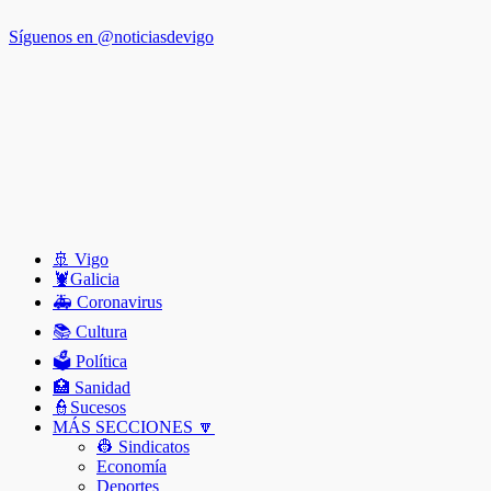
Síguenos en @noticiasdevigo
🚢 Vigo
🦞️Galicia
🚑 Coronavirus
📚 Cultura
🗳️ Política
🏥 Sanidad
👮Sucesos
MÁS SECCIONES 🔽
👷 Sindicatos
Economía
Deportes