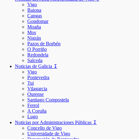
Vigo
Baiona
Cangas
Gondomar
Moaña
Mos
Nigrán
Pazos de Borbén
O Porriño
Redondela
Salceda
Noticias de Galicia ↧
Vigo
Pontevedra
Tui
Vilagarcia
Ourense
Santiago Compostela
Ferrol
A Coruña
Lugo
Noticias por Administraciones Públicas ↧
Concello de Vigo
Universidade de Vigo