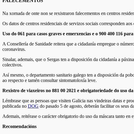
FALECEMENTOS
Na xornada de onte non se rexistraron falecementos en centros residen
Os datos de centros residenciais de servizos sociais corresponden aos 
Uso do 061 para casos graves e emerxencias e o 900 400 116 par
A Consellería de Sanidade reitera que a cidadanía empregue o número 
coronavirus.
Sinalar, ademais, que o Sergas ten a disposición da cidadanía a páxi
colectivos.
Así mesmo, o departamento sanitario galego ten a disposición da pobo
ao respecto e tamén consultar sintomatoloxía leve.
Rexistro de viaxeiros no 881 00 2021 e obrigatoriedade do uso d
Lémbrase que as persoas que visiten Galicia nas vindeiras datas e proc
publicada no
DOG
do pasado 5 de agosto, deberán facilitar os seus 
Ademais, reitérase o carácter obrigatorio do uso da máscara tanto en 
Recomendacións