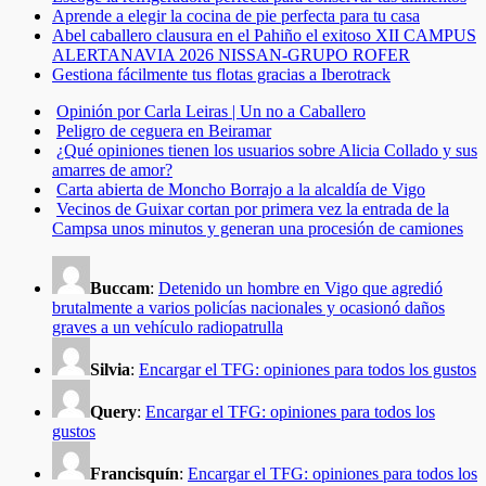
Aprende a elegir la cocina de pie perfecta para tu casa
Abel caballero clausura en el Pahiño el exitoso XII CAMPUS
ALERTANAVIA 2026 NISSAN-GRUPO ROFER
Gestiona fácilmente tus flotas gracias a Iberotrack
Opinión por Carla Leiras | Un no a Caballero
Peligro de ceguera en Beiramar
¿Qué opiniones tienen los usuarios sobre Alicia Collado y sus
amarres de amor?
Carta abierta de Moncho Borrajo a la alcaldía de Vigo
Vecinos de Guixar cortan por primera vez la entrada de la
Campsa unos minutos y generan una procesión de camiones
Buccam
:
Detenido un hombre en Vigo que agredió
brutalmente a varios policías nacionales y ocasionó daños
graves a un vehículo radiopatrulla
Silvia
:
Encargar el TFG: opiniones para todos los gustos
Query
:
Encargar el TFG: opiniones para todos los
gustos
Francisquín
:
Encargar el TFG: opiniones para todos los