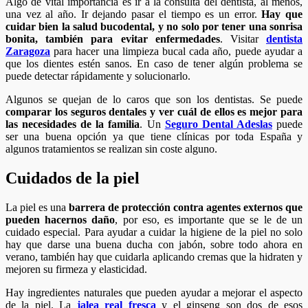
Algo de vital importancia es ir a la consulta del dentista, al menos,
una vez al año. Ir dejando pasar el tiempo es un error.
Hay que
cuidar bien la salud bucodental, y no solo por tener una sonrisa
bonita, también para evitar enfermedades
. Visitar
dentista
Zaragoza
para hacer una limpieza bucal cada año, puede ayudar a
que los dientes estén sanos. En caso de tener algún problema se
puede detectar rápidamente y solucionarlo.
Algunos se quejan de lo caros que son los dentistas. Se puede
comparar los seguros dentales y ver cuál de ellos es mejor para
las necesidades de la familia
. Un
Seguro Dental Adeslas
puede
ser una buena opción ya que tiene clínicas por toda España y
algunos tratamientos se realizan sin coste alguno.
Cuidados de la piel
La piel es una
barrera de protección contra agentes externos que
pueden hacernos daño
, por eso, es importante que se le de un
cuidado especial. Para ayudar a cuidar la higiene de la piel no solo
hay que darse una buena ducha con jabón, sobre todo ahora en
verano, también hay que cuidarla aplicando cremas que la hidraten y
mejoren su firmeza y elasticidad.
Hay ingredientes naturales que pueden ayudar a mejorar el aspecto
de la piel. La
jalea real fresca
y el ginseng son dos de esos