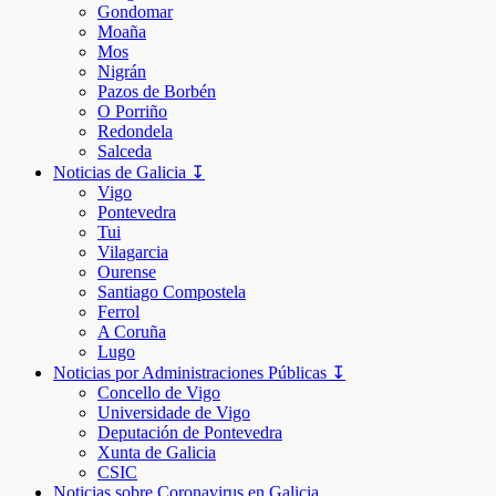
Gondomar
Moaña
Mos
Nigrán
Pazos de Borbén
O Porriño
Redondela
Salceda
Noticias de Galicia ↧
Vigo
Pontevedra
Tui
Vilagarcia
Ourense
Santiago Compostela
Ferrol
A Coruña
Lugo
Noticias por Administraciones Públicas ↧
Concello de Vigo
Universidade de Vigo
Deputación de Pontevedra
Xunta de Galicia
CSIC
Noticias sobre Coronavirus en Galicia