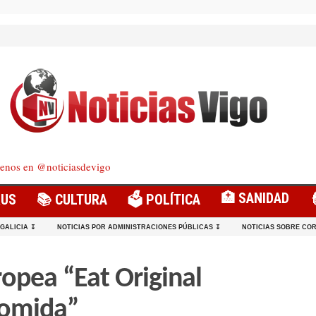
enos en @noticiasdevigo
🏥 SANIDAD
RUS
📚 CULTURA
🗳️ POLÍTICA
 GALICIA ↧
NOTICIAS POR ADMINISTRACIONES PÚBLICAS ↧
NOTICIAS SOBRE COR
opea “Eat Original
comida”