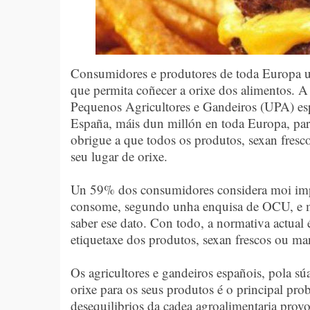
Consumidores e produtores de toda Europa uní
que permita coñecer a orixe dos alimentos. 
Pequenos Agricultores e Gandeiros (UPA) esp
España, máis dun millón en toda Europa, par
obrigue a que todos os produtos, sexan fres
seu lugar de orixe.
Un 59% dos consumidores considera moi impo
consome, segundo unha enquisa de OCU, e m
saber ese dato. Con todo, a normativa actual é
etiquetaxe dos produtos, sexan frescos ou ma
Os agricultores e gandeiros españois, pola sú
orixe para os seus produtos é o principal pro
desequilibrios da cadea agroalimentaria prov