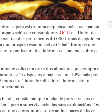
ronse para esixir unha etiquetaxe máis transparente
A organización de consumidores
OCU
e a Unión de
eran recoller polo menos 40.000 firmas de apoio en
a que prospere esta Iniciativa Cidadá Europea que
cos ou manufacturados, informen claramente sobre o
rtante coñecer a orixe dos alimentos que compra e
esmo están dispostos a pagar ata un 10% máis por
 imprecisa á hora de reflectir esa información na
nufacturados.
a banda, consideran que a falta de prezos xustos en
blema para a supervivencia das súas explotacións. Os
ocan que os produtores se vexan incapaces de facer