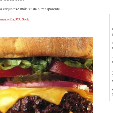
 etiquetaxe máis xusta e transparente
imentación
,
OCU
,
Social