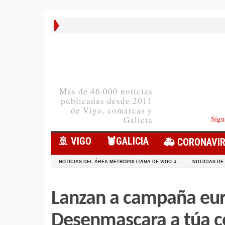
Más de 46.000 noticias
publicadas desde 2011
de Vigo, comarcas y
Sígu
Galicia
🚢 VIGO
🦞️GALICIA
🚑 CORONAVI
NOTICIAS DEL ÁREA METROPOLITANA DE VIGO ↧
NOTICIAS DE
Lanzan a campaña eur
Desenmascara a túa 