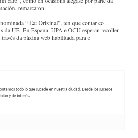
 nin caro”, como en ocasións alégase por parte da
rmación, remarcaron.
denominada “ Eat Orixinal”, ten que contar co
ns da UE. En España, UPA e OCU esperan recoller
 través da páxina web habilitada para o
contamos todo lo que sucede en nuestra ciudad. Desde los sucesos
nión y de interés.