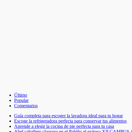
Último
Popular
Comentarios
Guía completa para escoger la lavadora ideal para tu hogar
Escoge la refrigeradora perfecta para conservar tus alimentos
Aprende a elegir la cocina de pie perfecta para tu casa
Abel caballero clausura en el Pahiño el exitoso XII