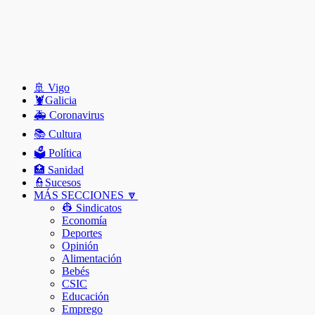
🚢 Vigo
🦞️Galicia
🚑 Coronavirus
📚 Cultura
🗳️ Política
🏥 Sanidad
👮Sucesos
MÁS SECCIONES 🔽
👷 Sindicatos
Economía
Deportes
Opinión
Alimentación
Bebés
CSIC
Educación
Emprego