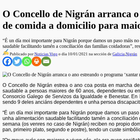
O Concello de Nigrán arranca o 
de comida a domicilio para maio
“É un día moi importante para Nigrán porque damos un paso máis no n
saudable facilitando tamén a conciliación das familias coidadoras”, r
Publicado por
Noticias Vigo
o día 10/01/2021 na sección de
Galicia
,
Nigrán
O Concello de Nigrán estrea o ano coa posta en marcha de
saudable a persoas maiores de 60 anos, dependentes ou en r
Consorcio Galego de Servizos da Igualdade e Benestar. En N
sendo 9 deles anciáns dependentes e unha persoa discapaci
“É un día moi importante para Nigrán porque damos un paso m
unha alimentación saudable facilitando tamén a conciliación
semana (os venres no caso de Nigrán) reciben no propio domi
pan, primeiro plato, segundo e postre), tendo un custe simbóli