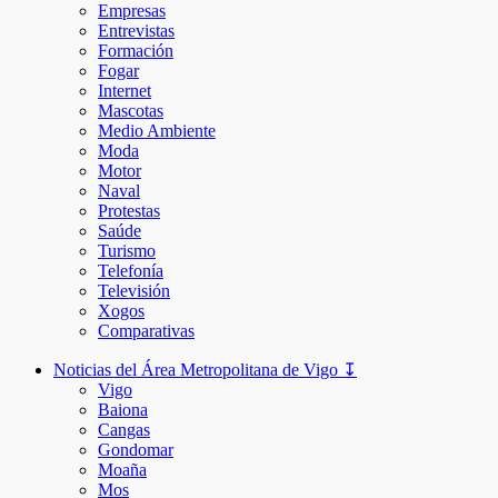
Empresas
Entrevistas
Formación
Fogar
Internet
Mascotas
Medio Ambiente
Moda
Motor
Naval
Protestas
Saúde
Turismo
Telefonía
Televisión
Xogos
Comparativas
Noticias del Área Metropolitana de Vigo ↧
Vigo
Baiona
Cangas
Gondomar
Moaña
Mos