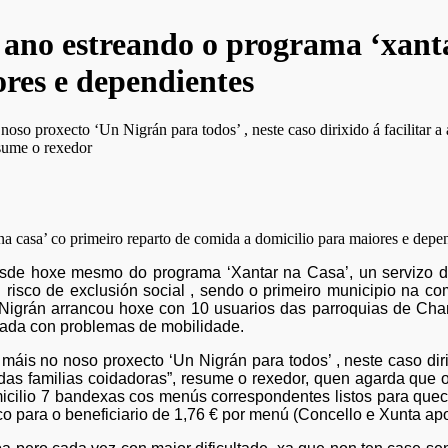
ano estreando o programa ‘xanta
res e dependientes
oso proxecto ‘Un Nigrán para todos’ , neste caso dirixido á facilitar 
esume o rexedor
sde hoxe mesmo do programa ‘Xantar na Casa’, un servizo de 
isco de exclusión social , sendo o primeiro municipio na co
igrán arrancou hoxe con 10 usuarios das parroquias de Chandeb
tada con problemas de mobilidade.
áis no noso proxecto ‘Un Nigrán para todos’ , neste caso diri
 das familias coidadoras”, resume o rexedor, quen agarda que o
cilio 7 bandexas cos menús correspondentes listos para quece
co para o beneficiario de 1,76 € por menú (Concello e Xunta apor