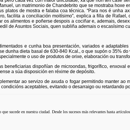
a pero cada vez con maior dificultade, xa que non ten case se
 Manuel, un matrimonio de Chandebrito que se mostraba hoxe e
ous platos de mostra e falaba coa técnica. “Para nos é unha 
o, facilita a conciliación moitísimo”, explica a filla de Rafae
ar os alimentos e poñerse despois a cociñar e, ademais, desex
edil de Asuntos Sociais, quen subliña ademais o escasísimo cu
imentados e cunha boa presentación, variados e adaptables 
ase dunha dieta basal de 630-840 Kcal., o que supón o 35% do v
specialmente o uso de produtos de orixe, elaboración ou transf
eneficiarias dispoñían de microondas, frigorífico, enxoval e
ense a súa disposición en réxime de depósito.
mplementar ao servizo de axuda o fogar permitindo manter ao
condicións aceptables, evitando o desarraigo ou retardando pos
 que sucede en nuestra ciudad. Desde los sucesos más relevantes hasta artículos