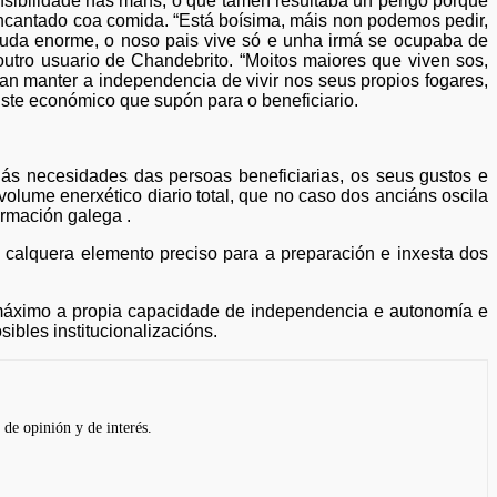
nsibilidade nas mans, o que tamén resultaba un perigo porque
ncantado coa comida. “Está boísima, máis non podemos pedir,
axuda enorme, o noso pais vive só e unha irmá se ocupaba de
l, outro usuario de Chandebrito. “Moitos maiores que viven sos,
an manter a independencia de vivir nos seus propios fogares,
ste económico que supón para o beneficiario.
ás necesidades das persoas beneficiarias, os seus gustos e
olume enerxético diario total, que no caso dos anciáns oscila
ormación galega .
 calquera elemento preciso para a preparación e inxesta dos
 máximo a propia capacidade de independencia e autonomía e
ibles institucionalizacións.
 de opinión y de interés.