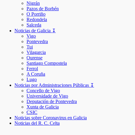
Nigrán
Pazos de Borbén
O Porriño
Redondela
Salceda
Noticias de Galicia ↧
Vigo
Pontevedra
Tui
Vilagarcia
Ourense
Santiago Compostela
Ferrol
A Coruña
Lugo
Noticias por Administraciones Públicas ↧
Concello de Vigo
Universidade de Vigo
Deputación de Pontevedra
Xunta de Galicia
CSIC
Noticias sobre Coronavirus en Galicia
Noticias del R. C. Celta