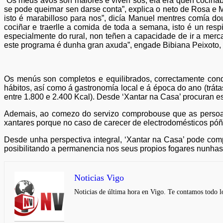
“Os meus avós son maiores e viven sós, ela era quen cociñab
se pode queimar sen darse conta”, explica o neto de Rosa e
isto é marabilloso para nos”, dicía Manuel mentres comía d
cociñar e traerlle a comida de toda a semana, isto é un respir
especialmente do rural, non teñen a capacidade de ir a merc
este programa é dunha gran axuda”, engade Bibiana Peixoto, 
Os menús son completos e equilibrados, correctamente cond
hábitos, así como á gastronomía local e á época do ano (trát
entre 1.800 e 2.400 Kcal). Desde ‘Xantar na Casa’ procuran e
Ademais, ao comezo do servizo comprobouse que as persoas b
xantares porque no caso de carecer de electrodomésticos póñ
Desde unha perspectiva integral, ‘Xantar na Casa’ pode co
posibilitando a permanencia nos seus propios fogares nunhas 
Noticias Vigo
Noticias de última hora en Vigo. Te contamos todo lo