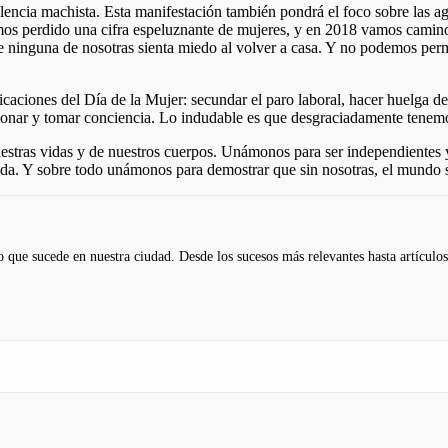
ncia machista. Esta manifestación también pondrá el foco sobre las agre
emos perdido una cifra espeluznante de mujeres, y en 2018 vamos camin
 ninguna de nosotras sienta miedo al volver a casa. Y no podemos permi
aciones del Día de la Mujer: secundar el paro laboral, hacer huelga de
flexionar y tomar conciencia. Lo indudable es que desgraciadamente te
tras vidas y de nuestros cuerpos. Unámonos para ser independientes y 
da. Y sobre todo unámonos para demostrar que sin nosotras, el mundo s
 que sucede en nuestra ciudad. Desde los sucesos más relevantes hasta artículos