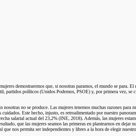
 mujeres demostraremos que, si nosotras paramos, el mundo se para. El
til, partidos políticos (Unidos Podemos, PSOE) y, por primera vez, se
n nosotras no se produce. Las mujeres tenemos muchas razones para man
los cuidados. Este hecho, injusto, es retroalimentado por nuestro panora
recha salarial actual del 23,2% (INE, 2018). Además, las mujeres esta
esultado, que las mujeres seamos las primeras en plantearnos en dejar n
l que nos permita ser independientes y libres a la hora de elegir nuestro