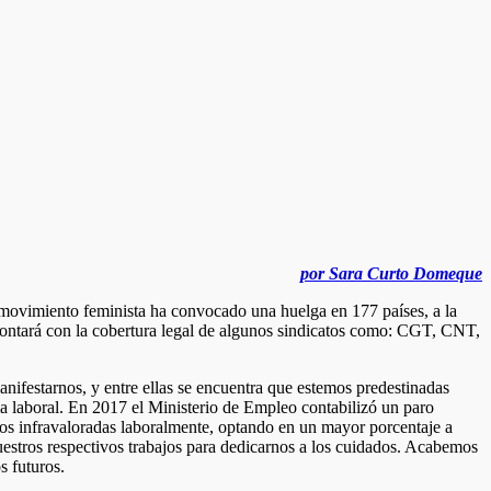
por Sara Curto Domeque
 movimiento feminista ha convocado una huelga en 177 países, a la
 contará con la cobertura legal de algunos sindicatos como: CGT, CNT,
ifestarnos, y entre ellas se encuentra que estemos predestinadas
ma laboral. En 2017 el Ministerio de Empleo contabilizó un paro
mos infravaloradas laboralmente, optando en un mayor porcentaje a
uestros respectivos trabajos para dedicarnos a los cuidados. Acabemos
s futuros.