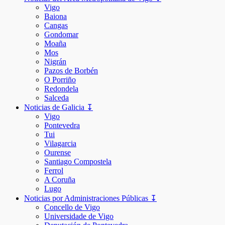
Vigo
Baiona
Cangas
Gondomar
Moaña
Mos
Nigrán
Pazos de Borbén
O Porriño
Redondela
Salceda
Noticias de Galicia ↧
Vigo
Pontevedra
Tui
Vilagarcia
Ourense
Santiago Compostela
Ferrol
A Coruña
Lugo
Noticias por Administraciones Públicas ↧
Concello de Vigo
Universidade de Vigo