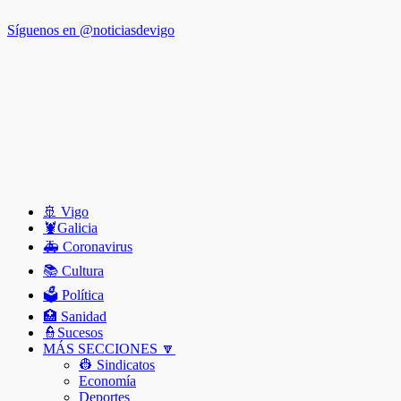
Síguenos en @noticiasdevigo
🚢 Vigo
🦞️Galicia
🚑 Coronavirus
📚 Cultura
🗳️ Política
🏥 Sanidad
👮Sucesos
MÁS SECCIONES 🔽
👷 Sindicatos
Economía
Deportes