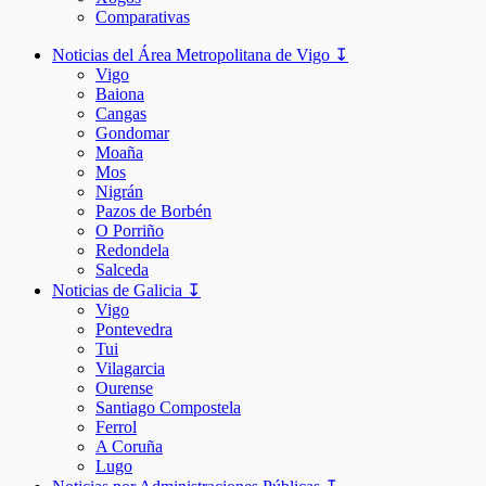
Comparativas
Noticias del Área Metropolitana de Vigo ↧
Vigo
Baiona
Cangas
Gondomar
Moaña
Mos
Nigrán
Pazos de Borbén
O Porriño
Redondela
Salceda
Noticias de Galicia ↧
Vigo
Pontevedra
Tui
Vilagarcia
Ourense
Santiago Compostela
Ferrol
A Coruña
Lugo