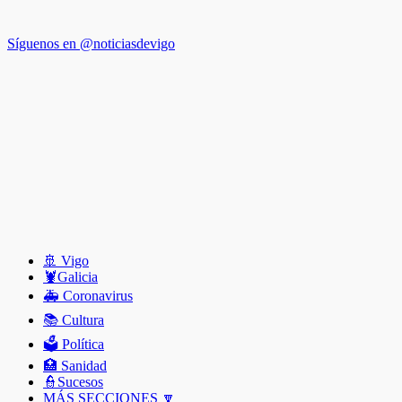
Síguenos en @noticiasdevigo
🚢 Vigo
🦞️Galicia
🚑 Coronavirus
📚 Cultura
🗳️ Política
🏥 Sanidad
👮Sucesos
MÁS SECCIONES 🔽