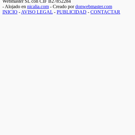
Webmaster SL con CIF B27852284
- Alojado en
nicalia.com
- Creado por
donwebmaster.com
INICIO
-
AVISO LEGAL
-
PUBLICIDAD
-
CONTACTAR