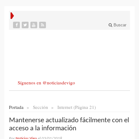
Buscar
Síguenos en @noticiasdevigo
Portada
»
Sección
»
Internet (Página 21)
Mantenerse actualizado fácilmente con el
acceso a la información
Por
Noticias Vigo
el
03/01/2018