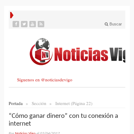
Buscar
Síguenos en @noticiasdevigo
Portada
»
Sección
»
Internet (Página 22)
“Cómo ganar dinero” con tu conexión a
internet
Por
Noticias Vigo
el
02/04/2017