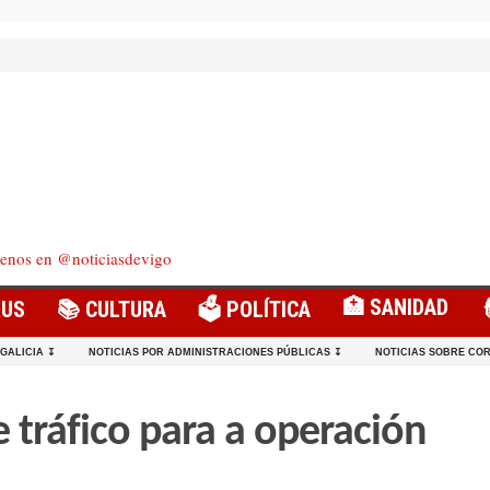
enos en @noticiasdevigo
🏥 SANIDAD
RUS
📚 CULTURA
🗳️ POLÍTICA
 GALICIA ↧
NOTICIAS POR ADMINISTRACIONES PÚBLICAS ↧
NOTICIAS SOBRE COR
e tráfico para a operación