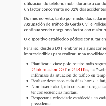
utilización do teléfono móbil durante a cond
un factor concorrente no 32% dos accidentes 
Do mesmo xeito, tanto por medio dos radares
Agrupación de Tráfico da Garda Civil e Policí
continua sendo o segundo factor con maior pr
O dispositivo establecido pódese consultar e
Para iso, desde a DXT lémbranse algúns conse
imprescindibles para realizar unha movilidad
Planificar a viaxe polo roteiro máis segur
@informacionDGT
e
@DGTes
, na *web
infórmase da situación do tráfico en tempo
Realizar descansos cada dúas horas, a fat
Non inxerir alcol, nin consumir drogas c
ter consecuencias mortais.
Respectar a velocidade establecida en cad
precedente.