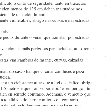
hículo o cinto de seguridade, tanto en traxectos
miden menos de 135 cm deben ir situados nos
stema de retención infantil.
ente vulnerables, abrigo nas curvas e nas estradas
onais:
 e peóns durante o verán que transitan por estradas
vencionais máis perigosas para evitalos ou extremar
es.
estas vías(cambios de rasante, curvas, calzadas
emais do casco hai que circular con luces e peza
ducida.
ar a un ciclista recordar que a Lei de Tráfico obriga a
 1,5 metros e que non se pode poñer en perigo nin
culen en sentido contrario. Ademais, o vehículo que
 a totalidade do carril contiguo ou contrario.
ra de poboado,lembrar que se debe facer pola