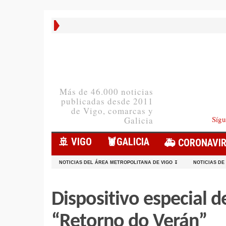
Más de 46.000 noticias
publicadas desde 2011
de Vigo, comarcas y
Sígu
Galicia
🚢 VIGO
🦞️GALICIA
🚑 CORONAVI
NOTICIAS DEL ÁREA METROPOLITANA DE VIGO ↧
NOTICIAS DE
Dispositivo especial d
“Retorno do Verán”