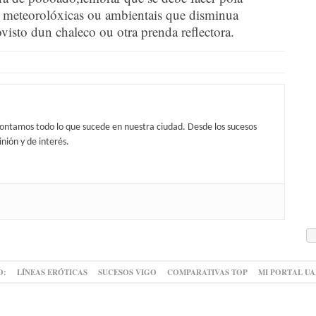
s meteorolóxicas ou ambientais que disminua
ovisto dun chaleco ou otra prenda reflectora.
contamos todo lo que sucede en nuestra ciudad. Desde los sucesos
nión y de interés.
O:
LÍNEAS ERÓTICAS
SUCESOS VIGO
COMPARATIVAS TOP
MI PORTAL U