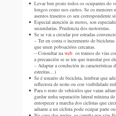
Levar ben posto todos os ocupantes do ve
longos como nos curtos. Se os menores 
asentos traseiros co seu correspondente si
Especial atención ás motos, son especialm
secundarias. Prudencia dos motoristas.
Se se vai a circular por estradas convenci
– Ter en conta o incremento de bicicletas
que unen poboacións cercanas.
– Consultar na
web
os tramos de vías con
a precaución se se ten que transitar por el
– Adaptar a condución ás características d
estreitas…)
Se é usuario de bicicleta, lembrar que ad
reflectora de noite ou con visibilidade re
Para o resto de vehículos que vaian adiant
gardar unha separación lateral mínima de
entorpecer a marcha dos ciclistas que cir
adiante a un ciclista pode ocupar parte ou
No caso dos peóns, se camiña por vías fó