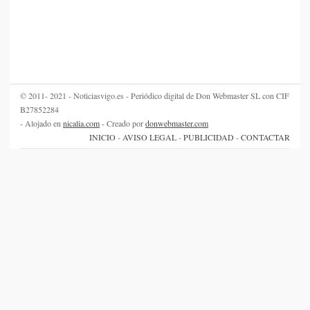
© 2011- 2021 - Noticiasvigo.es - Periódico digital de Don Webmaster SL con CIF
B27852284
- Alojado en
nicalia.com
- Creado por
donwebmaster.com
INICIO
-
AVISO LEGAL
-
PUBLICIDAD
-
CONTACTAR