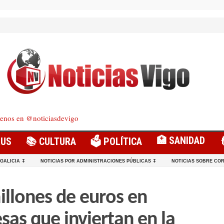
enos en @noticiasdevigo
🏥 SANIDAD
RUS
📚 CULTURA
🗳️ POLÍTICA
 GALICIA ↧
NOTICIAS POR ADMINISTRACIONES PÚBLICAS ↧
NOTICIAS SOBRE COR
illones de euros en
as que inviertan en la