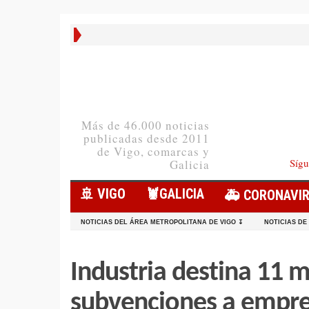
Más de 46.000 noticias
publicadas desde 2011
de Vigo, comarcas y
Sígu
Galicia
🚢 VIGO
🦞️GALICIA
🚑 CORONAVI
NOTICIAS DEL ÁREA METROPOLITANA DE VIGO ↧
NOTICIAS DE
Industria destina 11 m
subvenciones a empres