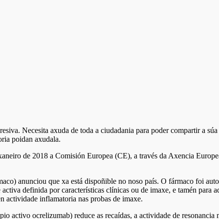
esiva. Necesita axuda de toda a ciudadania para poder compartir a súa hi
oria poidan axudala.
 xaneiro de 2018 a Comisión Europea (CE), a través da Axencia Europ
aco) anunciou que xa está dispoñible no noso país. O fármaco foi aut
ctiva definida por características clínicas ou de imaxe, e tamén para a
n actividade inflamatoria nas probas de imaxe.
o activo ocrelizumab) reduce as recaídas, a actividade de resonancia m