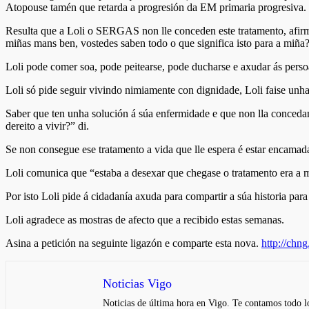
Atopouse tamén que retarda a progresión da EM primaria progresiva.
Resulta que a Loli o SERGAS non lle conceden este tratamento, afirma
miñas mans ben, vostedes saben todo o que significa isto para a miña
Loli pode comer soa, pode peitearse, pode ducharse e axudar ás persoa
Loli só pide seguir vivindo nimiamente con dignidade, Loli faise un
Saber que ten unha solución á súa enfermidade e que non lla concedan
dereito a vivir?” di.
Se non consegue ese tratamento a vida que lle espera é estar encama
Loli comunica que “estaba a desexar que chegase o tratamento era a
Por isto Loli pide á cidadanía axuda para compartir a súa historia para
Loli agradece as mostras de afecto que a recibido estas semanas.
Asina a petición na seguinte ligazón e comparte esta nova.
http://ch
Noticias Vigo
Noticias de última hora en Vigo. Te contamos todo lo