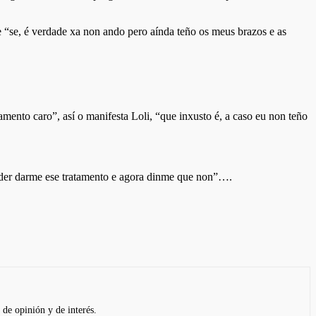
e “se, é verdade xa non ando pero aínda teño os meus brazos e as
mento caro”, así o manifesta Loli, “que inxusto é, a caso eu non teño
poder darme ese tratamento e agora dinme que non”….
 de opinión y de interés.