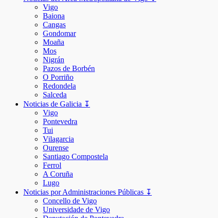
Vigo
Baiona
Cangas
Gondomar
Moaña
Mos
Nigrán
Pazos de Borbén
O Porriño
Redondela
Salceda
Noticias de Galicia ↧
Vigo
Pontevedra
Tui
Vilagarcia
Ourense
Santiago Compostela
Ferrol
A Coruña
Lugo
Noticias por Administraciones Públicas ↧
Concello de Vigo
Universidade de Vigo