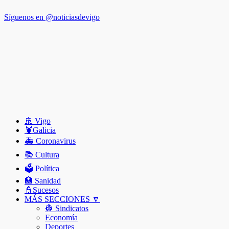
Síguenos en @noticiasdevigo
🚢 Vigo
🦞️Galicia
🚑 Coronavirus
📚 Cultura
🗳️ Política
🏥 Sanidad
👮Sucesos
MÁS SECCIONES 🔽
👷 Sindicatos
Economía
Deportes