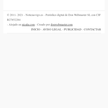
© 2011- 2021 - Noticiasvigo.es - Periódico digital de Don Webmaster SL con CIF
B27852284
- Alojado en
nicalia.com
- Creado por
donwebmaster.com
INICIO
-
AVISO LEGAL
-
PUBLICIDAD
-
CONTACTAR