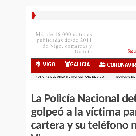
Más de 46.000 noticias
publicadas desde 2011
de Vigo, comarcas y
Sígu
Galicia
🚢 VIGO
🦞️GALICIA
🚑 CORONAVI
NOTICIAS DEL ÁREA METROPOLITANA DE VIGO ↧
NOTICIAS DE
La Policía Nacional de
golpeó a la víctima pa
cartera y su teléfono 