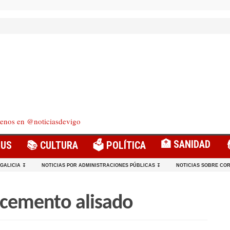
enos en @noticiasdevigo
🏥 SANIDAD
RUS
📚 CULTURA
🗳️ POLÍTICA
 GALICIA ↧
NOTICIAS POR ADMINISTRACIONES PÚBLICAS ↧
NOTICIAS SOBRE COR
ocemento alisado