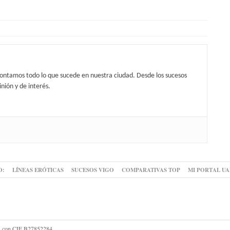
contamos todo lo que sucede en nuestra ciudad. Desde los sucesos
nión y de interés.
O:
LÍNEAS ERÓTICAS
SUCESOS VIGO
COMPARATIVAS TOP
MI PORTAL U
 SL con CIF B27852284