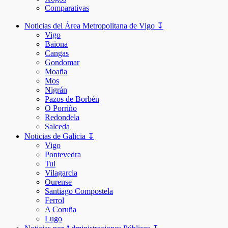
Comparativas
Noticias del Área Metropolitana de Vigo ↧
Vigo
Baiona
Cangas
Gondomar
Moaña
Mos
Nigrán
Pazos de Borbén
O Porriño
Redondela
Salceda
Noticias de Galicia ↧
Vigo
Pontevedra
Tui
Vilagarcia
Ourense
Santiago Compostela
Ferrol
A Coruña
Lugo