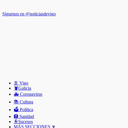
Síguenos en @noticiasdevigo
🚢 Vigo
🦞️Galicia
🚑 Coronavirus
📚 Cultura
🗳️ Política
🏥 Sanidad
👮Sucesos
MÁS SECCIONES 🔽