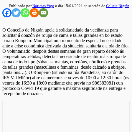
Publicado por
Noticias Vigo
o día 15/01/2021 na sección de
Galicia
,
Nigrán
O Concello de Nigrán apela á solidariedade da veciñanza para
solicitar á doazón de roupa de cama e tallas grandes en bo estado
para o Roupeiro Municipal nun momento de especial necesidade
ante a crise económica derivada da situación sanitaria e a ola de frío.
O voluntariado, despois destas semanas de gran reparto debido ás
temperaturas xélidas, detecta á necesidade de recibir máis roupa de
cama de todo tipo (sábanas, mantas, edredóns, nórdicos) e prendas
de tallas grandes (masculinas e femininas, desde calzado a abrigos,
pantalóns…). O Roupeiro (situado na rúa Paradellas, ao carón do
IES Val Miñor) abre os mércores e xoves de 10:00 a 12:30 horas (os
venres de 16:30 a 18:00 mediante cita previa no 986383081) cun
protocolo Covid-19 que garante a máxima seguridade na entrega e
recepción de doazóns.