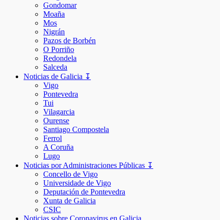
Gondomar
Moaña
Mos
Nigrán
Pazos de Borbén
O Porriño
Redondela
Salceda
Noticias de Galicia ↧
Vigo
Pontevedra
Tui
Vilagarcia
Ourense
Santiago Compostela
Ferrol
A Coruña
Lugo
Noticias por Administraciones Públicas ↧
Concello de Vigo
Universidade de Vigo
Deputación de Pontevedra
Xunta de Galicia
CSIC
Noticias sobre Coronavirus en Galicia