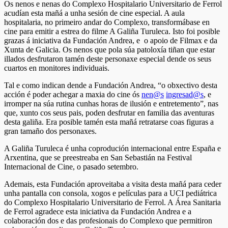
Os nenos e nenas do Complexo Hospitalario Universitario de Ferrol
acudían esta mañá a unha sesión de cine especial. A aula
hospitalaria, no primeiro andar do Complexo, transformábase en
cine para emitir a estrea do filme A Galiña Turuleca. Isto foi posible
grazas á iniciativa da Fundación Andrea, e o apoio de Filmax e da
Xunta de Galicia. Os nenos que pola súa patoloxía tiñan que estar
illados desfrutaron tamén deste personaxe especial dende os seus
cuartos en monitores individuais.
Tal e como indican dende a Fundación Andrea, “o obxectivo desta
acción é poder achegar a maxia do cine ós
nen@s
ingresad@s
, e
irromper na súa rutina cunhas horas de ilusión e entretemento”, nas
que, xunto cos seus pais, poden desfrutar en familia das aventuras
desta galiña. Era posible tamén esta mañá retratarse coas figuras a
gran tamaño dos personaxes.
A Galiña Turuleca é unha coprodución internacional entre España e
Arxentina, que se preestreaba en San Sebastián na Festival
Internacional de Cine, o pasado setembro.
Ademais, esta Fundación aproveitaba a visita desta mañá para ceder
unha pantalla con consola, xogos e películas para a UCI pediátrica
do Complexo Hospitalario Universitario de Ferrol. A Área Sanitaria
de Ferrol agradece esta iniciativa da Fundación Andrea e a
colaboración dos e das profesionais do Complexo que permitiron