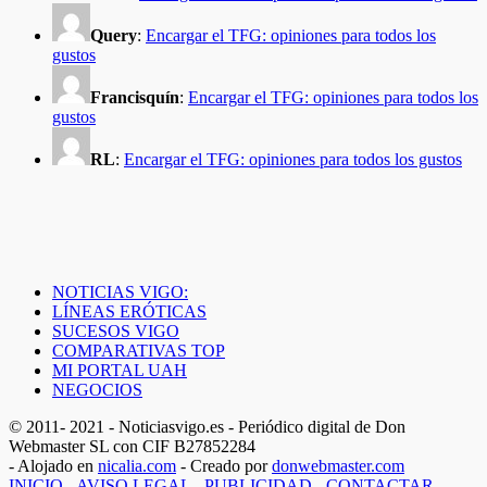
Query
:
Encargar el TFG: opiniones para todos los
gustos
Francisquín
:
Encargar el TFG: opiniones para todos los
gustos
RL
:
Encargar el TFG: opiniones para todos los gustos
NOTICIAS VIGO:
LÍNEAS ERÓTICAS
SUCESOS VIGO
COMPARATIVAS TOP
MI PORTAL UAH
NEGOCIOS
© 2011- 2021 - Noticiasvigo.es - Periódico digital de Don
Webmaster SL con CIF B27852284
- Alojado en
nicalia.com
- Creado por
donwebmaster.com
INICIO
-
AVISO LEGAL
-
PUBLICIDAD
-
CONTACTAR