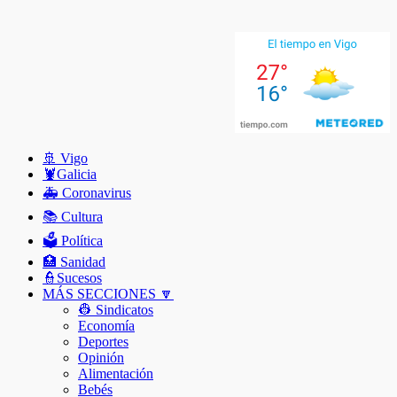
🚢 Vigo
🦞️Galicia
🚑 Coronavirus
📚 Cultura
🗳️ Política
🏥 Sanidad
👮Sucesos
MÁS SECCIONES 🔽
👷 Sindicatos
Economía
Deportes
Opinión
Alimentación
Bebés