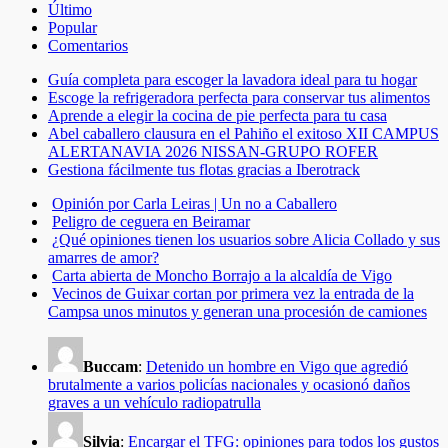
Último
Popular
Comentarios
Guía completa para escoger la lavadora ideal para tu hogar
Escoge la refrigeradora perfecta para conservar tus alimentos
Aprende a elegir la cocina de pie perfecta para tu casa
Abel caballero clausura en el Pahiño el exitoso XII CAMPUS
ALERTANAVIA 2026 NISSAN-GRUPO ROFER
Gestiona fácilmente tus flotas gracias a Iberotrack
Opinión por Carla Leiras | Un no a Caballero
Peligro de ceguera en Beiramar
¿Qué opiniones tienen los usuarios sobre Alicia Collado y sus
amarres de amor?
Carta abierta de Moncho Borrajo a la alcaldía de Vigo
Vecinos de Guixar cortan por primera vez la entrada de la
Campsa unos minutos y generan una procesión de camiones
Buccam
:
Detenido un hombre en Vigo que agredió
brutalmente a varios policías nacionales y ocasionó daños
graves a un vehículo radiopatrulla
Silvia
:
Encargar el TFG: opiniones para todos los gustos