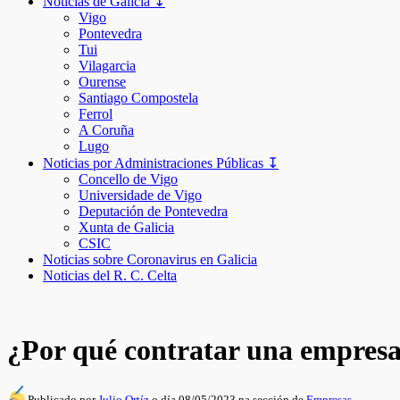
Noticias de Galicia ↧
Vigo
Pontevedra
Tui
Vilagarcia
Ourense
Santiago Compostela
Ferrol
A Coruña
Lugo
Noticias por Administraciones Públicas ↧
Concello de Vigo
Universidade de Vigo
Deputación de Pontevedra
Xunta de Galicia
CSIC
Noticias sobre Coronavirus en Galicia
Noticias del R. C. Celta
¿Por qué contratar una empresa
Publicado por
Julio Ortíz
o día 08/05/2023 na sección de
Empresas