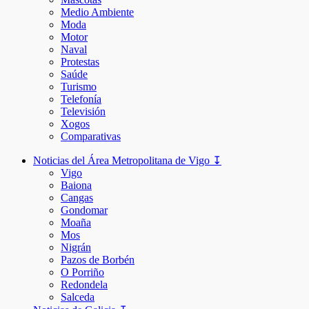
Medio Ambiente
Moda
Motor
Naval
Protestas
Saúde
Turismo
Telefonía
Televisión
Xogos
Comparativas
Noticias del Área Metropolitana de Vigo ↧
Vigo
Baiona
Cangas
Gondomar
Moaña
Mos
Nigrán
Pazos de Borbén
O Porriño
Redondela
Salceda