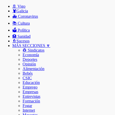
🚢 Vigo
🦞️Galicia
🚑 Coronavirus
📚 Cultura
🗳️ Política
🏥 Sanidad
👮Sucesos
MÁS SECCIONES 🔽
👷 Sindicatos
Economía
Deportes
Opinión
Alimentación
Bebés
CSIC
Educación
Emprego
Empresas
Entrevistas
Formación
Fogar
Internet
Mascotas