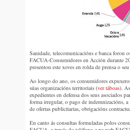
Sanidade, telecomunicacións e banca foron o
FACUA-Consumidores en Acción durante 201
presentou este xoves en rolda de prensa o s
Ao longo do ano, os consumidores expuxero
súas organizacións territoriais (
ver táboas
). A
expedientes en defensa dos seus asociados pa
forma irregular, o pago de indemnizacións, 
de ofertas publicitarias, obrigacións contractua
En canto ás consultas formuladas polos consum
FACUA, a través do teléfono e na web FACUA.