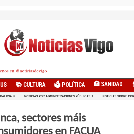
enos en @noticiasdevigo
🏥 SANIDAD
RUS
📚 CULTURA
🗳️ POLÍTICA
 GALICIA ↧
NOTICIAS POR ADMINISTRACIONES PÚBLICAS ↧
NOTICIAS SOBRE COR
anca, sectores máis
onsumidores en FACUA