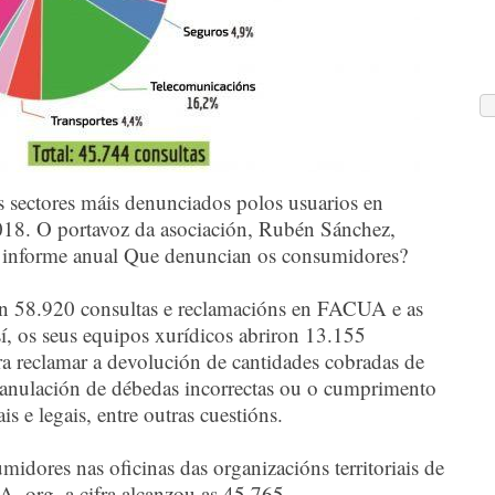
s sectores máis denunciados polos usuarios en
8. O portavoz da asociación, Rubén Sánchez,
eu informe anual Que denuncian os consumidores?
n 58.920 consultas e reclamacións en FACUA e as
sí, os seus equipos xurídicos abriron 13.155
ra reclamar a devolución de cantidades cobradas de
a anulación de débedas incorrectas ou o cumprimento
is e legais, entre outras cuestións.
idores nas oficinas das organizacións territoriais de
 org, a cifra alcanzou as 45.765.