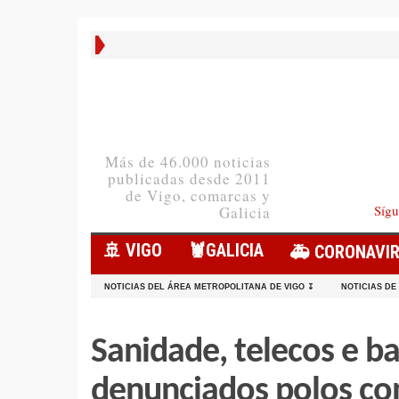
Más de 46.000 noticias
publicadas desde 2011
de Vigo, comarcas y
Sígu
Galicia
🚢 VIGO
🦞️GALICIA
🚑 CORONAVI
NOTICIAS DEL ÁREA METROPOLITANA DE VIGO ↧
NOTICIAS DE
Sanidade, telecos e b
denunciados polos c