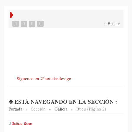
Buscar
Síguenos en @noticiasdevigo
🢂 ESTÁ NAVEGANDO EN LA SECCIÓN :
Portada
»
Sección
»
Galicia
»
Bueu (Página 2)
Galicia
,
Bueu