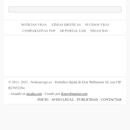
NOTICIAS VIGO:
LÍNEAS ERÓTICAS
SUCESOS VIGO
COMPARATIVAS TOP
MI PORTAL UAH
NEGOCIOS
© 2011- 2021 - Noticiasvigo.es - Periódico digital de Don Webmaster SL con CIF
B27852284
- Alojado en
nicalia.com
- Creado por
donwebmaster.com
INICIO
-
AVISO LEGAL
-
PUBLICIDAD
-
CONTACTAR