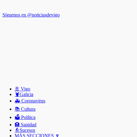
Síguenos en @noticiasdevigo
🚢 Vigo
🦞️Galicia
🚑 Coronavirus
📚 Cultura
🗳️ Política
🏥 Sanidad
👮Sucesos
MÁS SECCIONES 🔽