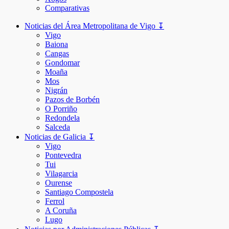
Comparativas
Noticias del Área Metropolitana de Vigo ↧
Vigo
Baiona
Cangas
Gondomar
Moaña
Mos
Nigrán
Pazos de Borbén
O Porriño
Redondela
Salceda
Noticias de Galicia ↧
Vigo
Pontevedra
Tui
Vilagarcia
Ourense
Santiago Compostela
Ferrol
A Coruña
Lugo