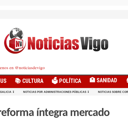
enos en @noticiasdevigo
🏥 SANIDAD
RUS
📚 CULTURA
🗳️ POLÍTICA
 GALICIA ↧
NOTICIAS POR ADMINISTRACIONES PÚBLICAS ↧
NOTICIAS SOBRE COR
reforma íntegra mercado