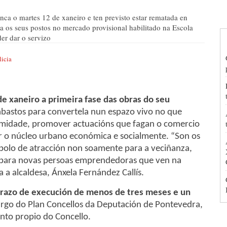
nca o martes 12 de xaneiro e ten previsto estar rematada en
xa os seus postos no mercado provisional habilitado na Escola
er dar o servizo
licia
de xaneiro a primeira fase das obras do seu
abastos para convertela nun espazo vivo no que
imidade, promover actuacións que fagan o comercio
ar o núcleo urbano económica e socialmente. “Son os
polo de atracción non soamente para a veciñanza,
 para novas persoas emprendedoras que ven na
a alcaldesa, Ánxela Fernández Callís.
razo de execución de menos de tres meses e un
argo do Plan Concellos da Deputación de Pontevedra,
nto propio do Concello.