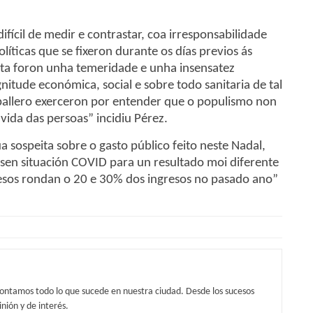
ifícil de medir e contrastar, coa irresponsabilidade
olíticas que se fixeron durante os días previos ás
nta foron unha temeridade e unha insensatez
tude económica, social e sobre todo sanitaria de tal
ballero exerceron por entender que o populismo non
ida das persoas” incidiu Pérez.
a sospeita sobre o gasto público feito neste Nadal,
sen situación COVID para un resultado moi diferente
gresos rondan o 20 e 30% dos ingresos no pasado ano”
contamos todo lo que sucede en nuestra ciudad. Desde los sucesos
nión y de interés.