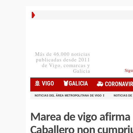
Más de 46.000 noticias
publicadas desde 2011
de Vigo, comarcas y
Sígu
Galicia
🚢 VIGO
🦞️GALICIA
🚑 CORONAVI
NOTICIAS DEL ÁREA METROPOLITANA DE VIGO ↧
NOTICIAS DE
Marea de vigo afirma
Caballero non cumpriu