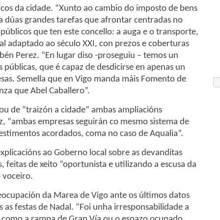
licos da cidade. “Xunto ao cambio do imposto de bens
a dúas grandes tarefas que afrontar centradas no
úblicos que ten este concello: a auga e o transporte,
l adaptado ao século XXI, con prezos e coberturas
bén Perez. “En lugar diso -proseguiu – temos un
as públicas, que é capaz de desdicirse en apenas un
esas. Semella que en Vigo manda máis Fomento de
nza que Abel Caballero”.
cou de “traizón a cidade” ambas ampliacións
ez, “ambas empresas seguirán co mesmo sistema de
nvestimentos acordados, coma no caso de Aqualia”.
xplicacións ao Goberno local sobre as devanditas
 feitas de xeito “oportunista e utilizando a escusa da
 voceiro.
eocupación da Marea de Vigo ante os últimos datos
s as festas de Nadal. “Foi unha irresponsabilidade a
os como a rampa de Gran Vía ou o espazo ocupado