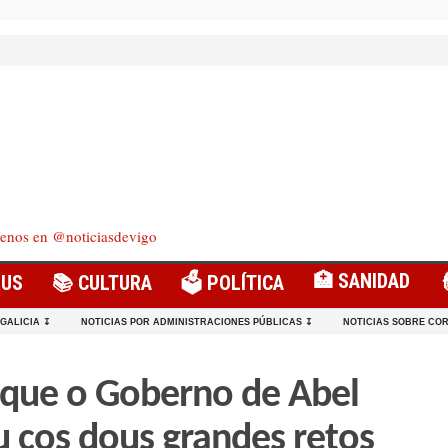
enos en @noticiasdevigo
🏥 SANIDAD
RUS
📚 CULTURA
🗳️ POLÍTICA
 GALICIA ↧
NOTICIAS POR ADMINISTRACIONES PÚBLICAS ↧
NOTICIAS SOBRE COR
 que o Goberno de Abel
 cos dous grandes retos