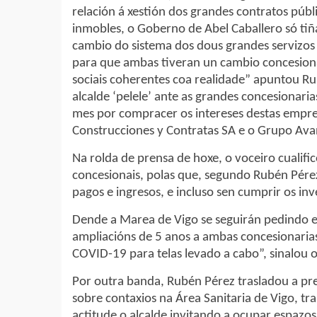
relación á xestión dos grandes contratos púb
inmobles, o Goberno de Abel Caballero só tiñ
cambio do sistema dos dous grandes servizos p
para que ambas tiveran un cambio concesiona
sociais coherentes coa realidade” apuntou Ru
alcalde ‘pelele’ ante as grandes concesionari
mes por compracer os intereses destas empr
Construcciones y Contratas SA e o Grupo Ava
Na rolda de prensa de hoxe, o voceiro cualifi
concesionais, polas que, segundo Rubén Pér
pagos e ingresos, e incluso sen cumprir os i
Dende a Marea de Vigo se seguirán pedindo e
ampliacións de 5 anos a ambas concesionarias,
COVID-19 para telas levado a cabo”, sinalou o
Por outra banda, Rubén Pérez trasladou a pr
sobre contaxios na Área Sanitaria de Vigo, tra
actitude o alcalde invitando a ocupar espaz