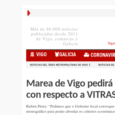
Más de 46.000 noticias
publicadas desde 2011
de Vigo, comarcas y
Sígu
Galicia
🚢 VIGO
🦞️GALICIA
🚑 CORONAVI
NOTICIAS DEL ÁREA METROPOLITANA DE VIGO ↧
NOTICIAS DE
Marea de Vigo pedirá 
con respecto a VITRA
Rubén Pérez: “Pedimos que o Goberno local convoque 
monográfico para poder abordar os criterios económico