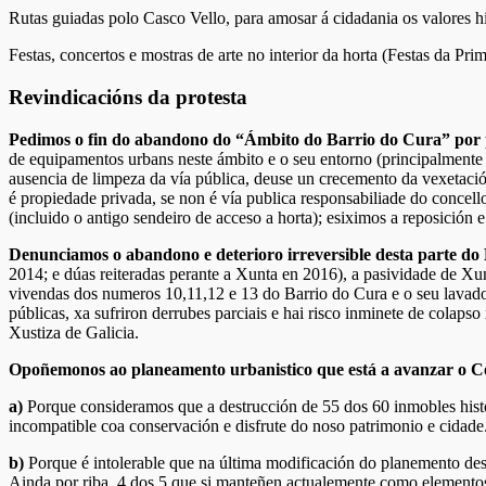
Rutas guiadas polo Casco Vello, para amosar á cidadania os valores h
Festas, concertos e mostras de arte no interior da horta (Festas da
Revindicacións da protesta
Pedimos o fin do abandono do “Ámbito do Barrio do Cura” por p
de equipamentos urbans neste ámbito e o seu entorno (principalmente o 
ausencia de limpeza da vía pública, deuse un crecemento da vexetaci
é propiedade privada, se non é vía publica responsabiliade do concell
(incluido o antigo sendeiro de acceso a horta); esiximos a reposición 
Denunciamos o abandono e deterioro irreversible desta parte do 
2014; e dúas reiteradas perante a Xunta en 2016), a pasividade de X
vivendas dos numeros 10,11,12 e 13 do Barrio do Cura e o seu lavad
públicas, xa sufriron derrubes parciais e hai risco inminete de colap
Xustiza de Galicia.
Opoñemonos ao planeamento urbanistico que está a avanzar o Co
a)
Porque consideramos que a destrucción de 55 dos 60 inmobles histó
incompatible coa conservación e disfrute do noso patrimonio e cidade
b)
Porque é intolerable que na última modificación do planemento de
Ainda por riba, 4 dos 5 que si manteñen actualemente como elementos