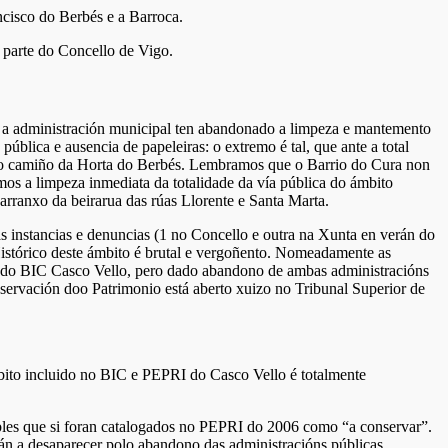
ncisco do Berbés e a Barroca.
 parte do Concello de Vigo.
, a administración municipal ten abandonado a limpeza e mantemento
ública e ausencia de papeleiras: o extremo é tal, que ante a total
n ao camiño da Horta do Berbés. Lembramos que o Barrio do Cura non
mos a limpeza inmediata da totalidade da vía pública do ámbito
 arranxo da beirarua das rúas Llorente e Santa Marta.
das instancias e denuncias (1 no Concello e outra na Xunta en verán do
istórico deste ámbito é brutal e vergoñento. Nomeadamente as
e do BIC Casco Vello, pero dado abandono de ambas administracións
onservación doo Patrimonio está aberto xuizo no Tribunal Superior de
mbito incluido no BIC e PEPRI do Casco Vello é totalmente
bles que si foran catalogados no PEPRI do 2006 como “a conservar”.
án a desaparecer polo abandono das administracións públicas.