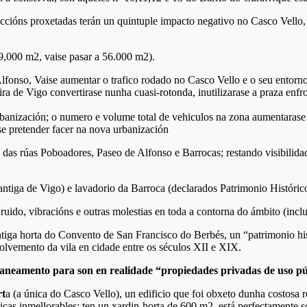
ións proxetadas terán un quintuple impacto negativo no Casco Vello, 
 19,000 m2, vaise pasar a 56.000 m2).
fonso, Vaise aumentar o trafico rodado no Casco Vello e o seu entorno i
eira de Vigo convertirase nunha cuasi-rotonda, inutilizarase a praza enf
rbanización; o numero e volume total de vehiculos na zona aumentarase
se pretender facer na nova urbanización
as das rúas Poboadores, Paseo de Alfonso e Barrocas; restando visibili
antiga de Vigo) e lavadorio da Barroca (declarados Patrimonio Históric
ruido, vibracións e outras molestias en toda a contorna do ámbito (inc
Antiga horta do Convento de San Francisco do Berbés, un “patrimonio h
volvemento da vila en cidade entre os séculos XII e XIX.
aneamento para son en realidade “propiedades privadas de uso pú
rt
a (a única do Casco Vello), un edificio que foi obxeto dunha costos
icas inmellorables: ten un xardin-horta de 600 m2, está perfectamente 