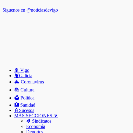
Síguenos en @noticiasdevigo
🚢 Vigo
🦞️Galicia
🚑 Coronavirus
📚 Cultura
🗳️ Política
🏥 Sanidad
👮Sucesos
MÁS SECCIONES 🔽
👷 Sindicatos
Economía
Deportes