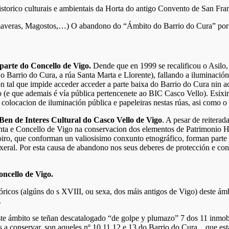
istorico culturais e ambientais da Horta do antigo Convento de San Fra
 Primaveras, Magostos,…) O abandono do “Ámbito do Barrio do Cura” por
arte do Concello de Vigo.
Dende que en 1999 se recalificou o Asilo
Barrio do Cura, a rúa Santa Marta e Llorente), fallando a iluminación p
ón tal que impide acceder acceder a parte baixa do Barrio do Cura ni
o (e que ademais é vía pública pertencenete ao BIC Casco Vello). Esixi
e colocacion de iluminación pública e papeleiras nestas rúas, asi como o
Ben de Interes Cultural do Casco Vello de Vigo
. A pesar de reitera
unta e Concello de Vigo na conservacion dos elementos de Patrimonio H
oiro, que conforman un valiosisimo conxunto etnográfico, forman part
so xeral. Por esta causa de abandono nos seus deberes de protección e c
ncello de Vigo.
ricos (algúns do s XVIII, ou sexa, dos máis antigos de Vigo) deste á
.
ste ámbito se teñan descatalogado “de golpe y plumazo” 7 dos 11 inmo
 a conservar, son aqueles nº 10,11,12 e 13 do Barrio do Cura…que est