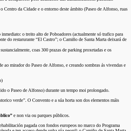
o Centro da Cidade e o entorno deste ámbito (Paseo de Alfonso, ruas
nmediato: o treito alto de Poboadores (actualmente só trafico para
ronte do restarurante “El Castro”; o Camiño de Santa Marta deixará de
 sustancialmente, coas 300 prazas de parking proxetadas e os
dade ao mirador do Paseo de Alfonso, e creando sombras ás vivendas e
o)
luido o Paseo de Alfonso) durante un tempo moi prolongado.
istorico verde”. O Convento e a súa horta son dos elementos máis
blico”
e non via ou parques públicos.
a rehabilitación pagada con fondos europeos no marco do Programa
soleada e ten acceso dende unha rúa peonil: o Camiño de Santa Marta.