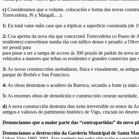
c)
Consideramos que o volume, colocación e forma das novas construcc
Torrecedeira, Pi y Margall,…).
1:
En total vaise máis case que a triplicar a superficie construida (de
2:
Coa apertra da nova rúa que concectará Torrecedeira co Paseo de Al
residentes) convertirase nunha rúa con tráfico denso e pesado; a Oliv
ser peonil para
para pasar a ser a rampa de acceso ás 300 prazás de parkin da nova u
vehiculos a maiores que teñan os residentes e grandes comercios que 
3:
As novas construccións asoballaran, física e visualmente, as antig
parque do Berbés e San Francisco.
4:
As obras destruiran o acuifero da Barroca, secando a fonte (a máis 
5:
As enormes obras de demolición e construcción crearan suciedade, 
d)
A nova construcción destruira dun xeito irreversible os restos da 
antigos e valiosos do patrimonio histórico de Vigo, cruciais no desen
Denunciamos que a maior parte das “contrapartidas” do novo pl
Denunciamos a destrucción da Garderia Municipal de Santa Ma
Urban-Vigo 1995-2001. Esta garderia ten unha ubicación e característ