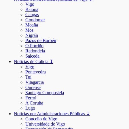
Vigo
Baiona
Cangas
Gondomar
Moaña
Mos
Nigrán
Pazos de Borbén
O Porriño
Redondela
Salceda
Noticias de Galicia ↧
Vigo
Pontevedra
Tui
Vilagarcia
Ourense
Santiago Compostela
Ferrol
A Coruña
Lugo
Noticias por Administraciones Públicas ↧
Concello de Vigo
Universidade de Vigo