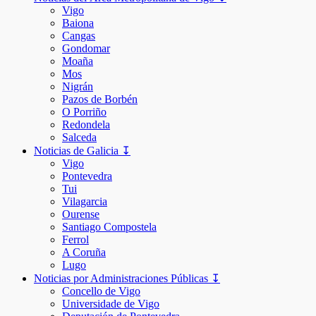
Vigo
Baiona
Cangas
Gondomar
Moaña
Mos
Nigrán
Pazos de Borbén
O Porriño
Redondela
Salceda
Noticias de Galicia ↧
Vigo
Pontevedra
Tui
Vilagarcia
Ourense
Santiago Compostela
Ferrol
A Coruña
Lugo
Noticias por Administraciones Públicas ↧
Concello de Vigo
Universidade de Vigo