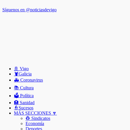
Síguenos en @noticiasdevigo
🚢 Vigo
🦞️Galicia
🚑 Coronavirus
📚 Cultura
🗳️ Política
🏥 Sanidad
👮Sucesos
MÁS SECCIONES 🔽
👷 Sindicatos
Economía
Deportes