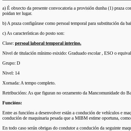
a) É obxecto da presente convocatoria a provisión dunha (1) praza con
poidan ter lugar.
b) A praza configúrase como persoal temporal para substitución da baix
c) As características do posto son:
Clase:
persoal laboral temporal interino.
Nivel de titulación mínimo esixido: Graduado escolar , ESO o equival
Grupo: D
Nivel: 14
Xornada: A tempo completo.
Retribucións: As que figuran no orzamento da Mancomunidade do B
Funcións:
Entre as funcións a desenvolver están a condución de vehículos e ma
condución de maquinaria pesada que a MIBM estime oportuna, como ca
En todo caso serán obrigas do condutor a condución da seguinte maqu