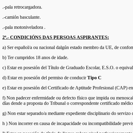
.-pala retrocargadora.
.-camión basculante.
.-pala motoniveladora .
2ª.- CONDICIÓNS DAS PERSOAS ASPIRANTES:
a) Ser español/a ou nacional dalgún estado membro da UE, de conform
b) Ter cumpridos 18 anos de idade.
c) Estar en posesión del Título de Graduado Escolar, E.S.O. o equival
d) Estar en posesión del permiso de conducir
Tipo C
e) Estar en posesión del Certificado de Aptitude Profesional (CAP) e
f) Non padecer enfermidade ou defecto físico que impida ou menoscabe
días dende a proposta do Tribunal o correspondente certificado médic
g) Non estar separado/a mediante expediente disciplinario do servizo
h ) Non incorrer en causa de incapacidade ou incompatibilidade previs