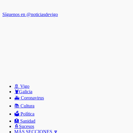
Síguenos en @noticiasdevigo
🚢 Vigo
🦞️Galicia
🚑 Coronavirus
📚 Cultura
🗳️ Política
🏥 Sanidad
👮Sucesos
MÁS SECCIONES 🔽