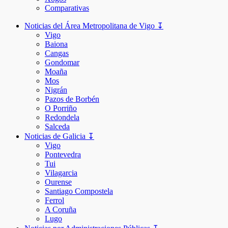
Comparativas
Noticias del Área Metropolitana de Vigo ↧
Vigo
Baiona
Cangas
Gondomar
Moaña
Mos
Nigrán
Pazos de Borbén
O Porriño
Redondela
Salceda
Noticias de Galicia ↧
Vigo
Pontevedra
Tui
Vilagarcia
Ourense
Santiago Compostela
Ferrol
A Coruña
Lugo