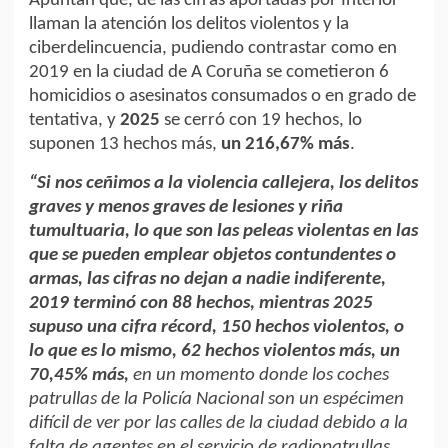
Apuntan que, de las cifras aportadas por Interior
llaman la atención los delitos violentos y la
ciberdelincuencia, pudiendo contrastar como en
2019 en la ciudad de A Coruña se cometieron 6
homicidios o asesinatos consumados o en grado de
tentativa, y
2025
se cerró con 19 hechos, lo
suponen 13 hechos más,
un 216,67% más
.
“Si nos ceñimos a la violencia callejera, los delitos
graves y menos graves de lesiones y riña
tumultuaria, lo que son las peleas violentas en las
que se pueden emplear objetos contundentes o
armas, las cifras no dejan a nadie indiferente,
2019 terminó con 88 hechos, mientras 2025
supuso una cifra récord, 150 hechos violentos, o
lo que es lo mismo, 62 hechos violentos más, un
70,45% más,
en un momento donde los coches
patrullas de la Policía Nacional son un espécimen
difícil de ver por las calles de la ciudad debido a la
falta de agentes en el servicio de radiopatrullas,