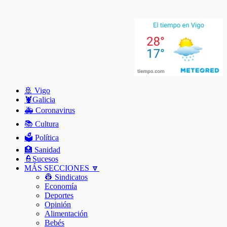
🚢 Vigo
🦞️Galicia
🚑 Coronavirus
📚 Cultura
🗳️ Política
🏥 Sanidad
👮Sucesos
MÁS SECCIONES 🔽
👷 Sindicatos
Economía
Deportes
Opinión
Alimentación
Bebés