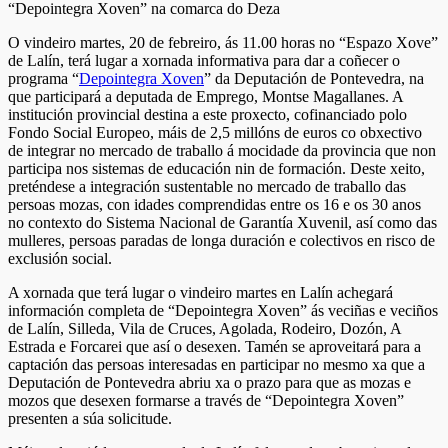
O vindeiro martes, 20 de febreiro, ás 11.00 horas no “Espazo Xove”
de Lalín, terá lugar a xornada informativa para dar a coñecer o
programa “
Depointegra Xoven
” da Deputación de Pontevedra, na
que participará a deputada de Emprego, Montse Magallanes. A
institución provincial destina a este proxecto, cofinanciado polo
Fondo Social Europeo, máis de 2,5 millóns de euros co obxectivo
de integrar no mercado de traballo á mocidade da provincia que non
participa nos sistemas de educación nin de formación. Deste xeito,
preténdese a integración sustentable no mercado de traballo das
persoas mozas, con idades comprendidas entre os 16 e os 30 anos
no contexto do Sistema Nacional de Garantía Xuvenil, así como das
mulleres, persoas paradas de longa duración e colectivos en risco de
exclusión social.
A xornada que terá lugar o vindeiro martes en Lalín achegará
información completa de “Depointegra Xoven” ás veciñas e veciños
de Lalín, Silleda, Vila de Cruces, Agolada, Rodeiro, Dozón, A
Estrada e Forcarei que así o desexen. Tamén se aproveitará para a
captación das persoas interesadas en participar no mesmo xa que a
Deputación de Pontevedra abriu xa o prazo para que as mozas e
mozos que desexen formarse a través de “Depointegra Xoven”
presenten a súa solicitude.