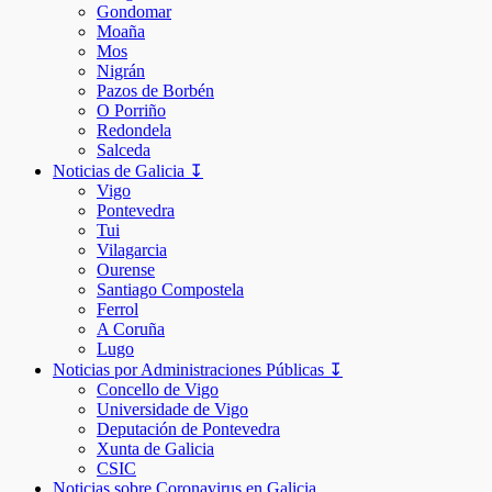
Gondomar
Moaña
Mos
Nigrán
Pazos de Borbén
O Porriño
Redondela
Salceda
Noticias de Galicia ↧
Vigo
Pontevedra
Tui
Vilagarcia
Ourense
Santiago Compostela
Ferrol
A Coruña
Lugo
Noticias por Administraciones Públicas ↧
Concello de Vigo
Universidade de Vigo
Deputación de Pontevedra
Xunta de Galicia
CSIC
Noticias sobre Coronavirus en Galicia