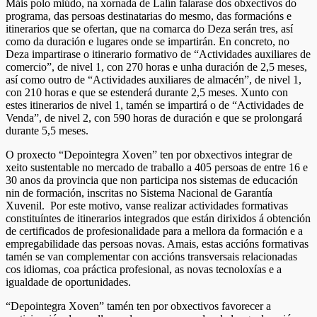
Máis polo miúdo, na xornada de Lalín falarase dos obxectivos do
programa, das persoas destinatarias do mesmo, das formacións e
itinerarios que se ofertan, que na comarca do Deza serán tres, así
como da duración e lugares onde se impartirán. En concreto, no
Deza impartirase o itinerario formativo de “Actividades auxiliares de
comercio”, de nivel 1, con 270 horas e unha duración de 2,5 meses,
así como outro de “Actividades auxiliares de almacén”, de nivel 1,
con 210 horas e que se estenderá durante 2,5 meses. Xunto con
estes itinerarios de nivel 1, tamén se impartirá o de “Actividades de
Venda”, de nivel 2, con 590 horas de duración e que se prolongará
durante 5,5 meses.
O proxecto “Depointegra Xoven” ten por obxectivos integrar de
xeito sustentable no mercado de traballo a 405 persoas de entre 16 e
30 anos da provincia que non participa nos sistemas de educación
nin de formación, inscritas no Sistema Nacional de Garantía
Xuvenil. Por este motivo, vanse realizar actividades formativas
constituíntes de itinerarios integrados que están dirixidos á obtención
de certificados de profesionalidade para a mellora da formación e a
empregabilidade das persoas novas. Amais, estas accións formativas
tamén se van complementar con accións transversais relacionadas
cos idiomas, coa práctica profesional, as novas tecnoloxías e a
igualdade de oportunidades.
“Depointegra Xoven” tamén ten por obxectivos favorecer a