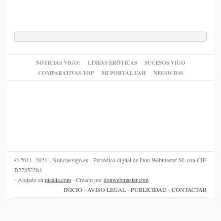
NOTICIAS VIGO:
LÍNEAS ERÓTICAS
SUCESOS VIGO
COMPARATIVAS TOP
MI PORTAL UAH
NEGOCIOS
© 2011- 2021 - Noticiasvigo.es - Periódico digital de Don Webmaster SL con CIF
B27852284
- Alojado en
nicalia.com
- Creado por
donwebmaster.com
INICIO
-
AVISO LEGAL
-
PUBLICIDAD
-
CONTACTAR