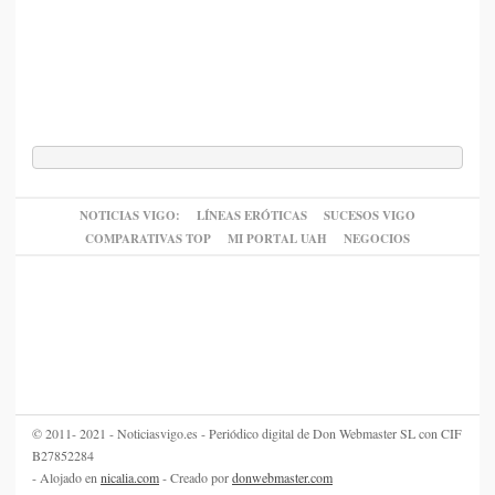
NOTICIAS VIGO:
LÍNEAS ERÓTICAS
SUCESOS VIGO
COMPARATIVAS TOP
MI PORTAL UAH
NEGOCIOS
© 2011- 2021 - Noticiasvigo.es - Periódico digital de Don Webmaster SL con CIF
B27852284
- Alojado en
nicalia.com
- Creado por
donwebmaster.com